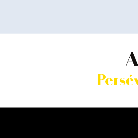
A
Persév