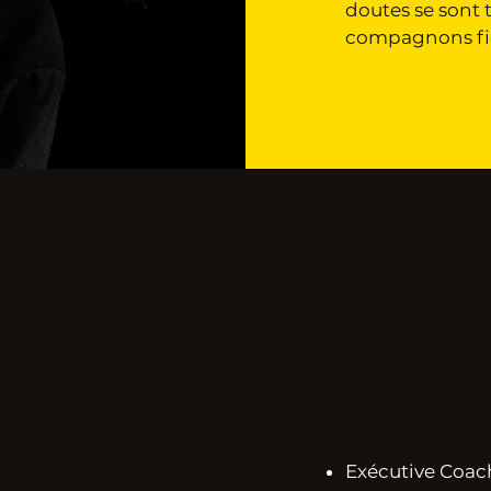
doutes se sont 
compagnons fidè
Exécutive Coa