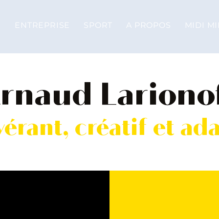
ENTREPRISE
SPORT
A PROPOS
MIDI MI
rnaud Lariono
érant, créatif et ad