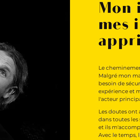
Mon 
mes 
appri
Le cheminement
Malgré mon ma
besoin de sécur
expérience et 
l'acteur princi
Les doutes ont
dans toutes les 
et ils m'accom
Avec le temps, 