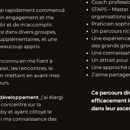
Coach professi
STAPS – Master
’ai rapidement commencé
organisations s
 Mon engagement et ma
Praticien sophr
ir et de m'accomplir.
Un parcours rich
ce dans divers groupes,
Une expérience 
supplémentaires, et une
des grands gro
 beaucoup appris.
Une connaissan
Un attrait pour
l’inconnu en me fiant à
Une approche 
isir, les rencontres, le
J’aime partager
 en mettant en avant mes
eurs.
Ce parcours di
Ce parcours di
s développement
, j’ai élargi
efficacement le
efficacement le
 concentré sur la
dans leur asce
dans leur asce
by et ayant côtoyé le
chi ma connaissance des