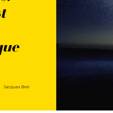
t
que
Jacques Brel