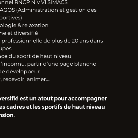
onnel RNCP Niv VI SIMACS
 AGOS (Administration et gestion des
portives)
ologie & relaxation
e et diversifié
professionnelle de plus de 20 ans dans
upes
ce du sport de haut niveau
 l’inconnu, partir d’une page blanche
de développeur
, recevoir, animer….
versifié est un atout pour accompagner
versifié est un atout pour accompagner
s cadres et les sportifs de haut niveau
s cadres et les sportifs de haut niveau
nsion.
nsion.