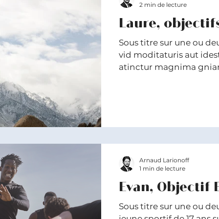
2 min de lecture
Laure, objectif
Sous titre sur une ou deu
vid moditaturis aut idestium
atinctur magnima gnianis
Arnaud Larionoff
1 min de lecture
Evan, Objectif E
Sous titre sur une ou de
jeune sportif de 17 ans survole ses catégories