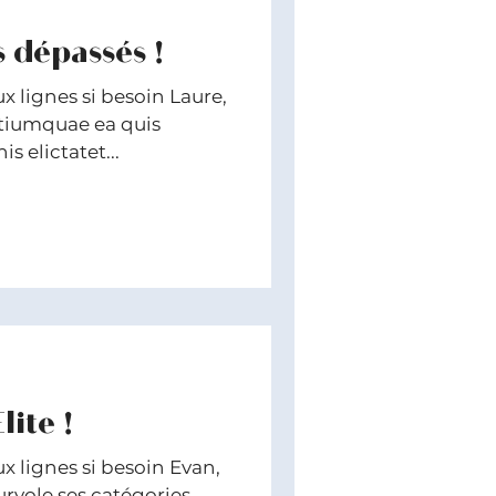
s dépassés !
x lignes si besoin Laure,
quae ea quis
 elictatet...
lite !
ux lignes si besoin Evan,